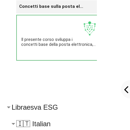
Englis
Concetti base sulla posta elettronica
E
Il presente corso sviluppa i
concetti base della posta elettronica,...
This co
develop
basic
concept
e-mail,
starting
th...
Libraesva ESG
🇮🇹 Italian
🇬🇧 E