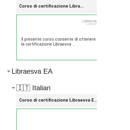
Corso di certificazione Libraesva ESG
Il presente corso consente di ottenere
This cou
la certificazione Libraesva ...
ESG Fund
Libraesva EA
🇮🇹 Italian
Corso di certificazione Libraesva Email Archiver