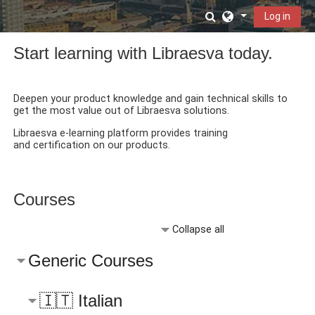
Skip to main content
Toggle search in
Log in
Start learning with Libraesva today.
Deepen your product knowledge and gain technical skills to
get the most value out of Libraesva solutions.
Libraesva e-learning platform provides training
and
certification on our products.
Courses
Collapse all
Generic Courses
🇮🇹 Italian
🇬🇧